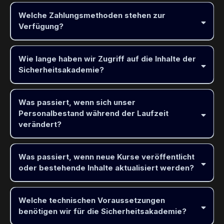
festen Beschäftigten Ihrer Schule
Welche Zahlungsmethoden stehen zur
Verfügung?
offizielle Rechnung
Überweisung
Wie lange haben wir Zugriff auf die Inhalte der
Nicht enthalten
Sicherheitsakademie?
ständige schulinterne Personal
12 Monate ab dem Zeitpunkt der
Freischaltung
Was passiert, wenn sich unser
Erinnerung per E-Mail
Personalbestand während der Laufzeit
verlängern
verändert?
Was passiert, wenn neue Kurse veröffentlicht
Neue Beschäftigte
oder bestehende Inhalte aktualisiert werden?
3 Monate Restlaufzeit
Verlängerung
erforderlich
alle neuen Kurse und Aktualisierungen
Ausscheidende Beschäftigte
Welche technischen Voraussetzungen
benötigen wir für die Sicherheitsakademie?
Premiumpaket
sofortigem Zugriff auf neue Inhalte und exklusive