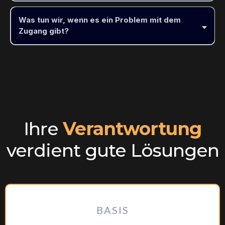
Zusatzfeatures
eigene E-Mail-Adresse
Was tun wir, wenn es ein Problem mit dem
Internetzugang
Zugang gibt?
Acrobat Reader
Drucker
unterstützen wir Sie selbstverständlich gern
Besonderer Vorteil:
ortsunabhängig und flexibel
keinen technischen
Support für Ihre internen Geräte, Netzwerke oder
Softwareumgebungen
Ihre
Verantwortung
verdient gute Lösungen
BASIS